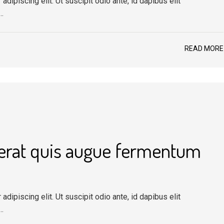
dipiscing elit. Ut suscipit odio ante, id dapibus elit
…
READ MORE
 erat quis augue fermentum
dipiscing elit. Ut suscipit odio ante, id dapibus elit
…