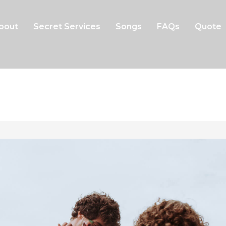
bout
Secret Services
Songs
FAQs
Quote